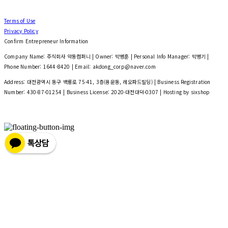
Terms of Use
Privacy Policy
Confirm Entrepreneur Information
Company Name: 주식회사 악동컴퍼니 | Owner: 박병훈 | Personal Info Manager: 박병기 |
Phone Number: 1644-8420 | Email: akdong_corp@naver.com
Address: 대전광역시 동구 백룡로 75-41, 3층(용운동, 레오파드빌딩) | Business Registration
Number:
430-87-01254
| Business License:
2020-대전대덕-0307
| Hosting by sixshop