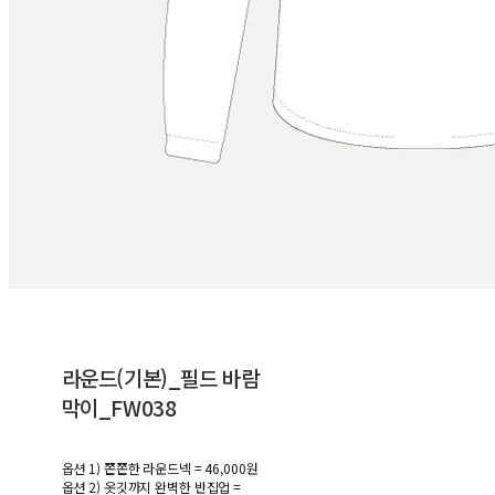
라운드(기본)_필드 바람
막이_FW038
옵션 1) 쫀쫀한 라운드넥 = 46,000원
옵션 2) 옷깃까지 완벽한 반집업 =