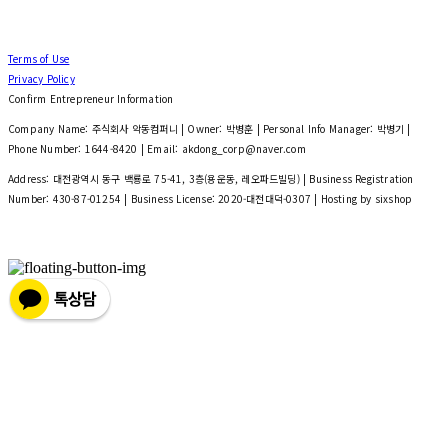
Terms of Use
Privacy Policy
Confirm Entrepreneur Information
Company Name: 주식회사 악동컴퍼니 | Owner: 박병훈 | Personal Info Manager: 박병기 |
Phone Number: 1644-8420 | Email: akdong_corp@naver.com
Address: 대전광역시 동구 백룡로 75-41, 3층(용운동, 레오파드빌딩) | Business Registration
Number:
430-87-01254
| Business License:
2020-대전대덕-0307
| Hosting by sixshop