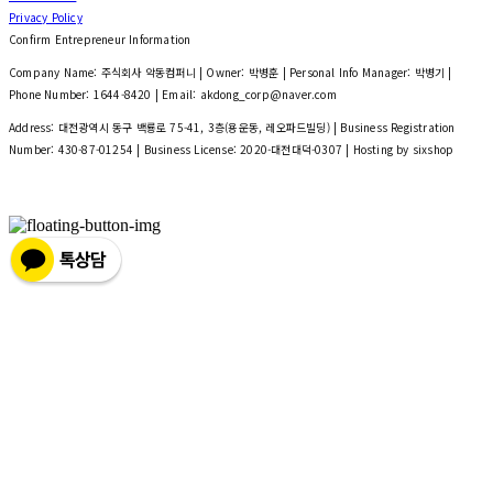
Privacy Policy
Confirm Entrepreneur Information
Company Name: 주식회사 악동컴퍼니 | Owner: 박병훈 | Personal Info Manager: 박병기 |
Phone Number: 1644-8420 | Email: akdong_corp@naver.com
Address: 대전광역시 동구 백룡로 75-41, 3층(용운동, 레오파드빌딩) | Business Registration
Number:
430-87-01254
| Business License:
2020-대전대덕-0307
| Hosting by sixshop