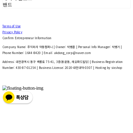
밴드
Terms of Use
Privacy Policy
Confirm Entrepreneur Information
Company Name: 주식회사 악동컴퍼니 | Owner: 박병훈 | Personal Info Manager: 박병기 |
Phone Number: 1644-8420 | Email: akdong_corp@naver.com
Address: 대전광역시 동구 백룡로 75-41, 3층(용운동, 레오파드빌딩) | Business Registration
Number:
430-87-01254
| Business License:
2020-대전대덕-0307
| Hosting by sixshop