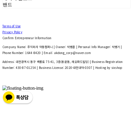
밴드
Terms of Use
Privacy Policy
Confirm Entrepreneur Information
Company Name: 주식회사 악동컴퍼니 | Owner: 박병훈 | Personal Info Manager: 박병기 |
Phone Number: 1644-8420 | Email: akdong_corp@naver.com
Address: 대전광역시 동구 백룡로 75-41, 3층(용운동, 레오파드빌딩) | Business Registration
Number:
430-87-01254
| Business License:
2020-대전대덕-0307
| Hosting by sixshop