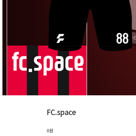
FC.space
0원